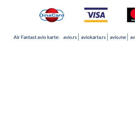
Air Fantast avio karte:
avio.rs
aviokarta.rs
avio.me
av