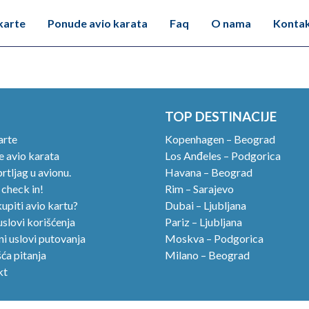
karte
Ponude avio karata
Faq
O nama
Konta
TOP DESTINACIJE
arte
Kopenhagen – Beograd
 avio karata
Los Anđeles – Podgorica
rtljag u avionu.
Havana – Beograd
 check in!
Rim – Sarajevo
upiti avio kartu?
Dubai – Ljubljana
uslovi korišćenja
Pariz – Ljubljana
i uslovi putovanja
Moskva – Podgorica
ća pitanja
Milano – Beograd
kt