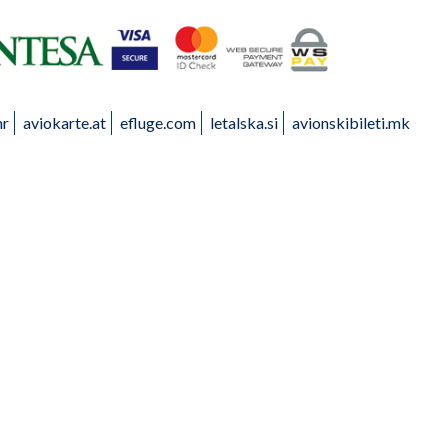
hr
aviokarte.at
efluge.com
letalska.si
avionskibileti.mk