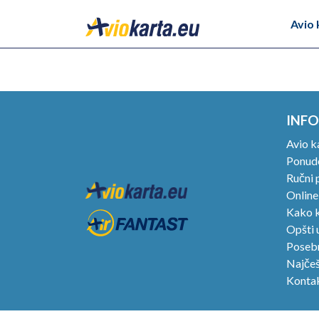
Avio 
INFO
Avio k
Ponude
Ručni p
Online
Kako k
Opšti 
Posebn
Najčeš
Konta